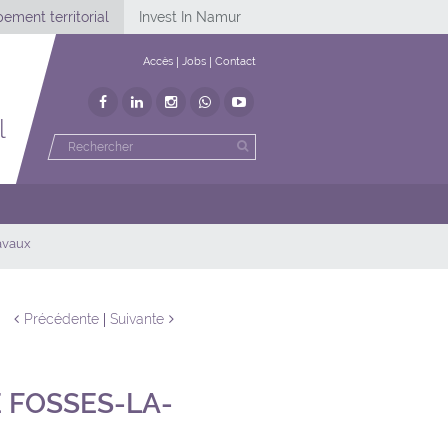
ement territorial
Invest In Namur
Accès
Jobs
Contact
l
avaux
Précédente
Suivante
 FOSSES-LA-