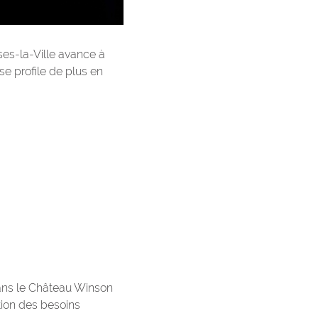
es-la-Ville avance à
e profile de plus en
dans le Château Winson
tion des besoins