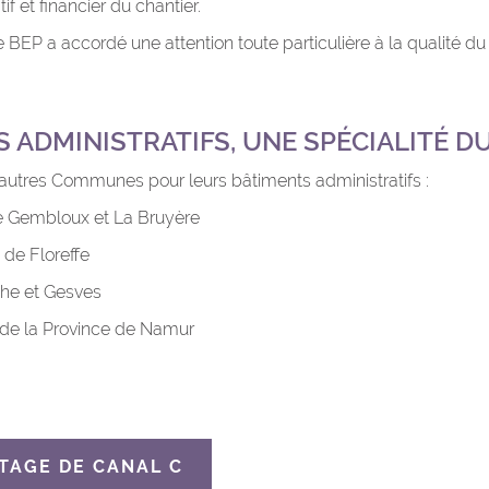
if et financier du chantier.
le BEP a accordé une attention toute particulière à la qualité du
erver.
 ADMINISTRATIFS, UNE SPÉCIALITÉ D
tres Communes pour leurs bâtiments administratifs :
 Gembloux et La Bruyère
 de Floreffe
che et Gesves
 de la Province de Namur
TAGE DE CANAL C