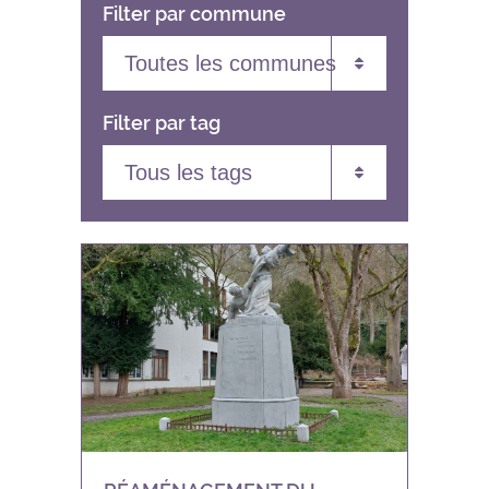
Filter par commune
Toutes les communes
Filter par tag
Andenne
Anhée
Tous les tags
Assesse
Agenda
Beauraing
Appels à projets
BEP
Assistance à maitrise d’ouvrage
Bièvre
Énergie