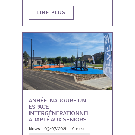
Houyet
LIRE PLUS
Jemeppe-sur-Sambre
La Bruyère
Marche-en-Famenne
Mettet
Namur
Ohey
ANHÉE INAUGURE UN
ESPACE
Onhaye
INTERGÉNÉRATIONNEL
ADAPTÉ AUX SENIORS
Philippeville
News
03/07/2026
Anhée