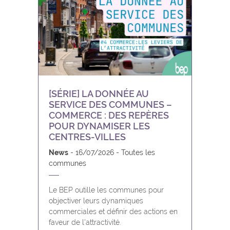
Fosses-la-Ville
Froidchapelle
Gedinne
Gembloux
[SÉRIE] LA DONNÉE AU
SERVICE DES COMMUNES –
Gerpinnes
COMMERCE : DES REPÈRES
POUR DYNAMISER LES
Gesves
CENTRES-VILLES
News
16/07/2026
Toutes les
Hamois
communes
Hastière
Le BEP outille les communes pour
objectiver leurs dynamiques
commerciales et définir des actions en
Havelange
faveur de l'attractivité.