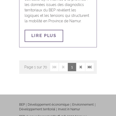
les données issues des diagnostics
territoriaux du BEP révèlent les
logiques et les tensions qui structurent
la mobilité en Province de Namur.
LIRE PLUS
Page
1
sur 70
1
BEP
Développement économique
Environnement
Développement territorial
Invest in Namur