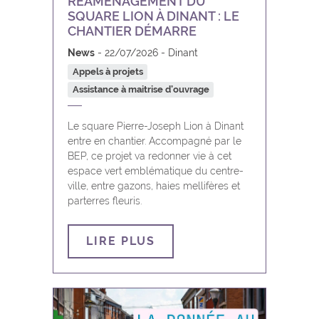
RÉAMÉNAGEMENT DU
Cerfontaine
Infrastructures
SQUARE LION À DINANT : LE
CHANTIER DÉMARRE
Ciney
NumeriC
News
22/07/2026
Dinant
Appels à projets
Couvin
Parcs d’activité économique
Assistance à maitrise d’ouvrage
Dinant
Supracommunalité
Le square Pierre-Joseph Lion à Dinant
entre en chantier. Accompagné par le
Doische
Tourisme
BEP, ce projet va redonner vie à cet
espace vert emblématique du centre-
Eghezée
ville, entre gazons, haies mellifères et
parterres fleuris.
Fernelmont
LIRE PLUS
Floreffe
Florennes