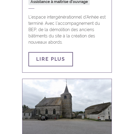
Assistance à maitrise d’ouvrage
Profondeville
L'espace intergénérationnel d'Anhée est
Rochefort
terminé. Avec l'accompagnement du
BEP, de la démolition des anciens
Sambreville
bâtiments du site à la création des
nouveaux abords.
Sombreffe
LIRE PLUS
Somme-Leuze
Toutes les communes
Viroinval
Vresse-sur-Semois
Walcourt