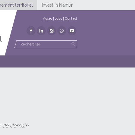
ement territorial
Invest In Namur
Accès
Jobs
Contact
l
le de demain