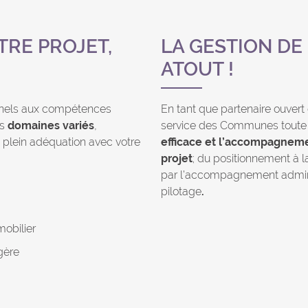
TRE PROJET,
LA GESTION DE
ATOUT !
nnels aux compétences
En tant que partenaire ouvert
es
domaines variés
,
service des Communes toute
n plein adéquation avec votre
efficace et l’accompagneme
projet
; du positionnement à l
par l’accompagnement administ
pilotage
.
obilier
gère