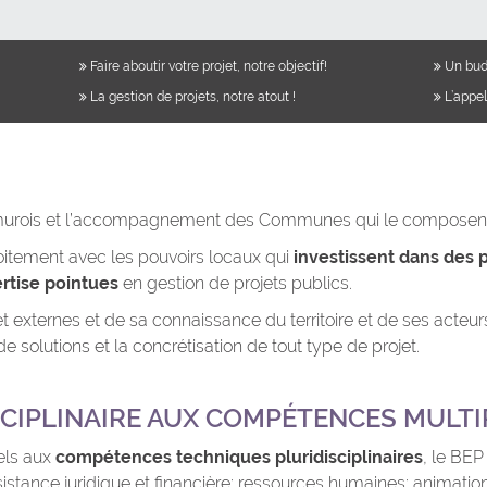
Faire aboutir votre projet, notre objectif!
Un budg
La gestion de projets, notre atout !
L’appel
amurois et l’accompagnement des Communes qui le composent,
oitement avec les pouvoirs locaux qui
investissent dans des p
rtise pointues
en gestion de projets publics.
 externes et de sa connaissance du territoire et de ses acteur
 solutions et la concrétisation de tout type de projet.
SCIPLINAIRE AUX COMPÉTENCES MULTI
els aux
compétences techniques pluridisciplinaires
, le BEP
stance juridique et financière; ressources humaines; animation c