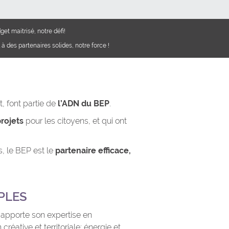
et maitrisé, notre défi!
 à des partenaires solides, notre force !
 font partie de
l’ADN du BEP
.
rojets
pour les citoyens, et qui ont
s, le BEP est le
partenaire efficace,
PLES
 apporte son expertise en
réative et territoriale; énergie et