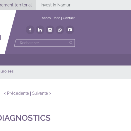
ement territorial
Invest In Namur
Accès
Jobs
Contact
l
muroises
Précédente
Suivante
 DIAGNOSTICS