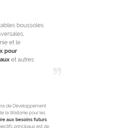
ritables boussoles
versales,
ie et le
ux pour
naux
et autres
héma de Développement
 de la Wallonie pour les
dre aux besoins futurs
jectifs principaux est de