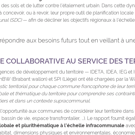
ation des sols et de lutter contre l’étalement urbain. Dans cett
 concevoir, ou à revoir, leur propre outil de planification locale
nal (SDC)
— afin de décliner les objectifs régionaux à l’éche
 répondre aux besoins futurs tout en veillant à u
 COLLABORATIVE AU SERVICE DES TE
gences de développement du territoire — IDETA, IDEA, IEG et 
BW (Brabant wallon) et SPI (Liège) ont été chargées par la Wa
tic territorial pour chaque commune francophone de leur territo
obale et thématique du territoire pour comprendre ses contrainte
artiers et dans un contexte supracommunal.
i l’opportunité aux communes de considérer leur territoire dans
assin de vie, espace transfrontalier, …).
Le rapport fourni
t
éga
lobale et plurithématique à l’échelle infracommunale
avec
habitat, dimensions physiques et environnementales, économie, 