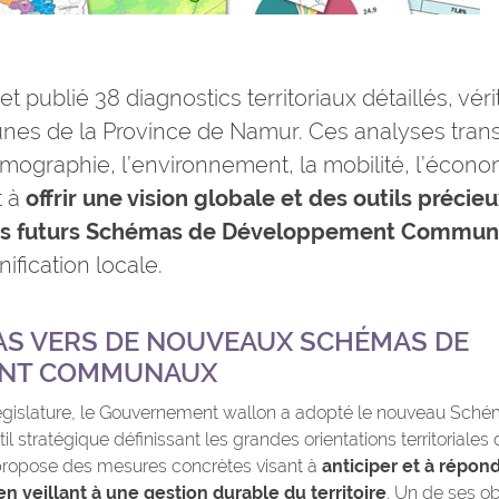
et publié 38 diagnostics territoriaux détaillés, vé
es de la Province de Namur. Ces analyses trans
émographie, l’environnement, la mobilité, l’économ
t à
offrir une vision globale et des outils précie
des futurs Schémas de Développement Commu
ification locale.
AS VERS DE NOUVEAUX SCHÉMAS DE
ENT COMMUNAUX
législature, le Gouvernement wallon a adopté le nouveau Sc
util stratégique définissant les grandes orientations territoriales
 propose des mesures concrètes visant à
anticiper et à répon
en veillant à une gestion durable du territoire
. Un de ses ob