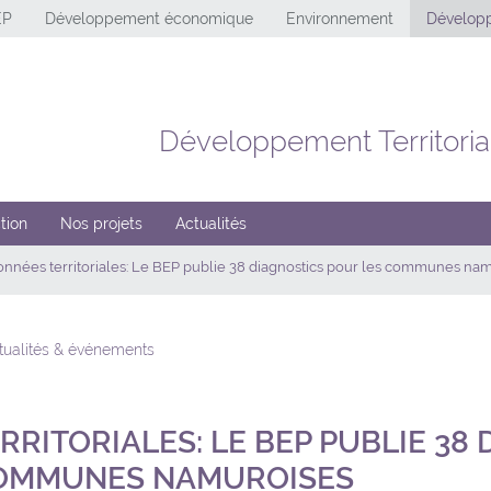
EP
Développement économique
Environnement
Développ
Développement Territoria
tion
Nos projets
Actualités
nnées territoriales: Le BEP publie 38 diagnostics pour les communes na
ctualités & événements
RITORIALES: LE BEP PUBLIE 38
COMMUNES NAMUROISES