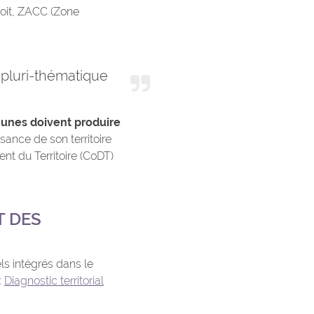
roit, ZACC (Zone
t pluri-thématique
munes doivent produire
sance de son territoire
nt du Territoire (CoDT)
T DES
s intégrés dans le
:
Diagnostic territorial