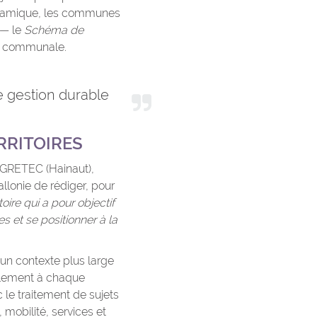
e dynamique, les communes
 — le
Schéma de
lle communale.
ne gestion durable
RRITOIRES
IGRETEC (Hainaut),
llonie de rédiger, pour
ire qui a pour objectif
s et se positionner à la
 un contexte plus large
lement à chaque
 le traitement de sujets
mobilité, services et