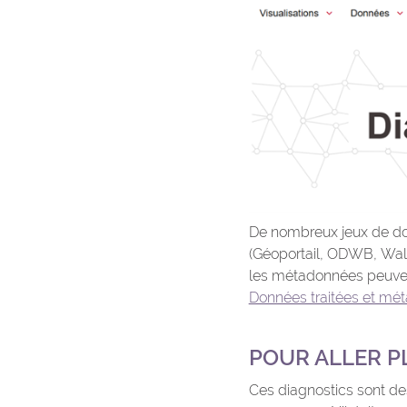
De nombreux jeux de donn
(Géoportail, ODWB, Wals
les métadonnées peuvent
Données traitées et mé
POUR ALLER P
Ces diagnostics sont des