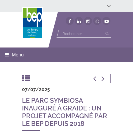
Développement économique
Développement territorial
Invest In Namur
Environnement
BEP
Menu
07/07/2025
LE PARC SYMBIOSA
INAUGURÉ À GRAIDE : UN
PROJET ACCOMPAGNÉ PAR
LE BEP DEPUIS 2018