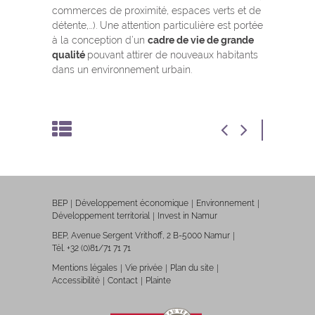
commerces de proximité, espaces verts et de
détente,…). Une attention particulière est portée
à la conception d’un
cadre de vie de grande
qualité
pouvant attirer de nouveaux habitants
dans un environnement urbain.
BEP
Développement économique
Environnement
Développement territorial
Invest in Namur
BEP, Avenue Sergent Vrithoff, 2 B-5000 Namur
Tél. +32 (0)81/71 71 71
Mentions légales
Vie privée
Plan du site
Accessibilité
Contact
Plainte