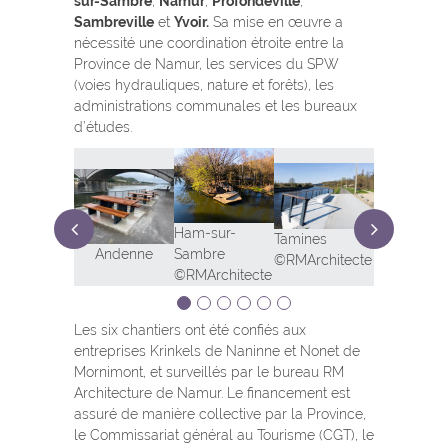
sur-Sambre
,
Namur
,
Profondeville
,
Sambreville
et
Yvoir.
Sa mise en œuvre a
nécessité une coordination étroite entre la
Province de Namur, les services du SPW
(voies hydrauliques, nature et forêts), les
administrations communales et les bureaux
d’études.
i des
Ham-sur-
Tamines
hiers
Tamine
Sambre
Andenne
©RMArchitecte
mur
©RMArchitecte
Les six chantiers ont été confiés aux
entreprises Krinkels de Naninne et Nonet de
Mornimont, et surveillés par le bureau RM
Architecture de Namur. Le financement est
assuré de manière collective par la Province,
le Commissariat général au Tourisme (CGT), le