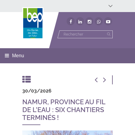
Développement économique
Développement territorial
Invest In Namur
Environnement
BEP
Menu
30/03/2026
NAMUR, PROVINCE AU FIL
DE L’EAU : SIX CHANTIERS
TERMINÉS !