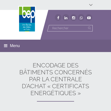
Développement économique
Développement territorial
Invest In Namur
Environnement
BEP
Menu
ENCODAGE DES
BÂTIMENTS CONCERNÉS
PAR LA CENTRALE
D’ACHAT « CERTIFICATS
ENERGÉTIQUES »