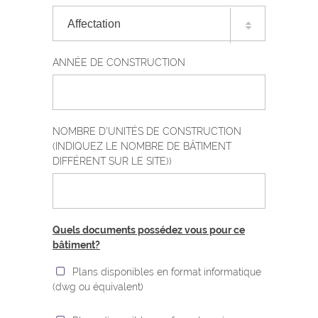
Affectation
ANNÉE DE CONSTRUCTION
bâtiment administratif
NOMBRE D'UNITÉS DE CONSTRUCTION
école
(INDIQUEZ LE NOMBRE DE BÂTIMENT
DIFFÉRENT SUR LE SITE))
Hall sportif
Bibliothèque, médiathèque ou service
Quels documents possédez vous pour ce
similaire
bâtiment?
Plans disponibles en format informatique
Autre
(dwg ou équivalent)