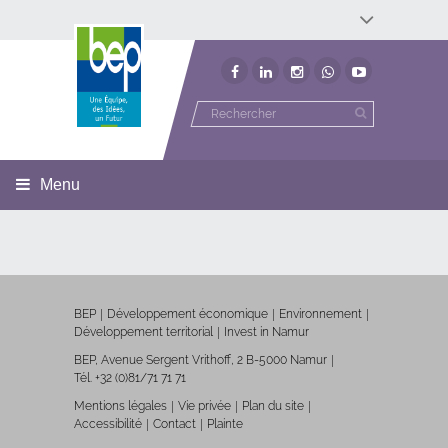
Développement économique
Développement territorial
Invest In Namur
Environnement
BEP
Menu
BEP
Développement économique
Environnement
Développement territorial
Invest in Namur
BEP, Avenue Sergent Vrithoff, 2 B-5000 Namur
Tél. +32 (0)81/71 71 71
Mentions légales
Vie privée
Plan du site
Accessibilité
Contact
Plainte