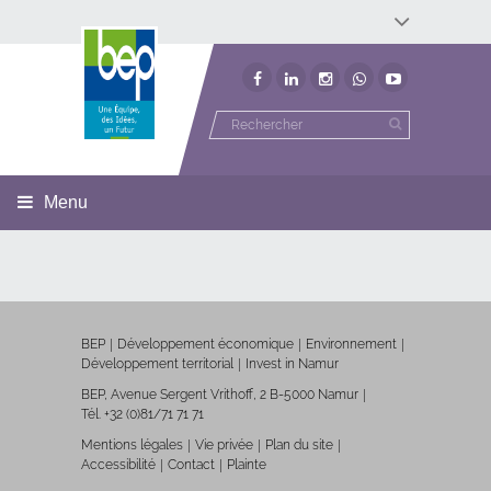
Développement économique
Développement territorial
Invest In Namur
Environnement
BEP
Menu
BEP
Développement économique
Environnement
Développement territorial
Invest in Namur
BEP, Avenue Sergent Vrithoff, 2 B-5000 Namur
Tél. +32 (0)81/71 71 71
Mentions légales
Vie privée
Plan du site
Accessibilité
Contact
Plainte