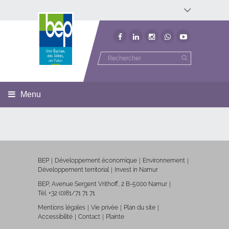
Développement économique
Développement territorial
Invest In Namur
Environnement
BEP
Menu
BEP
Développement économique
Environnement
Développement territorial
Invest in Namur
BEP, Avenue Sergent Vrithoff, 2 B-5000 Namur
Tél. +32 (0)81/71 71 71
Mentions légales
Vie privée
Plan du site
Accessibilité
Contact
Plainte