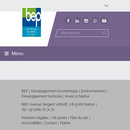
Développement économique
Développement territorial
Invest In Namur
Environnement
BEP
Menu
BEP
Développement économique
Environnement
Développement territorial
Invest in Namur
BEP, Avenue Sergent Vrithoff, 2 B-5000 Namur
Tél. +32 (0)81/71 71 71
Mentions légales
Vie privée
Plan du site
Accessibilité
Contact
Plainte