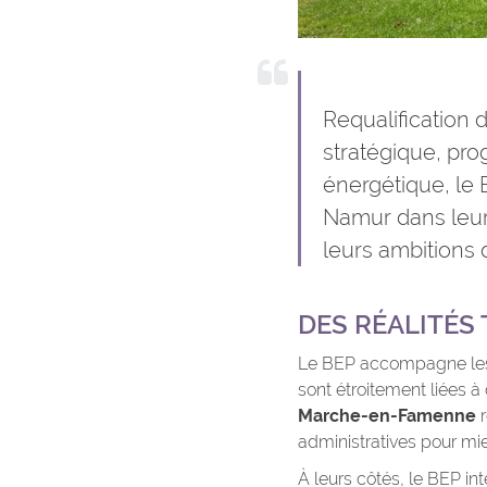
Requalification 
stratégique, pro
énergétique
, l
Namur dans leur
leurs ambitions
DES RÉALITÉS
Le BEP accompagne les c
sont étroitement liées à
Marche-en-Famenne
r
administratives pour mieu
À leurs côtés, le BEP int