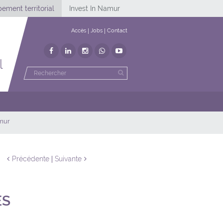
ement territorial
Invest In Namur
Accès
Jobs
Contact
l
amur
Précédente
Suivante
ES