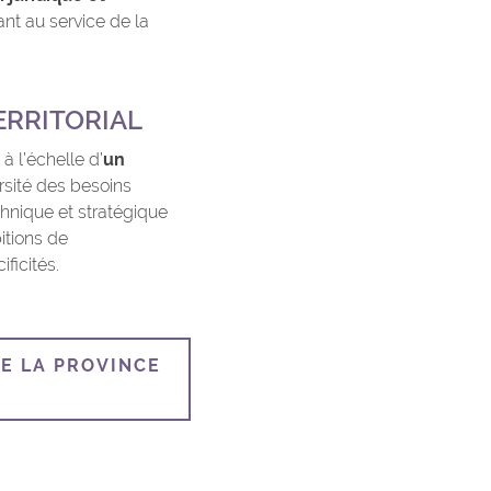
ant au service de la
ERRITORIAL
à l’échelle d’
un
rsité des besoins
chnique et stratégique
itions de
ficités.
E LA PROVINCE