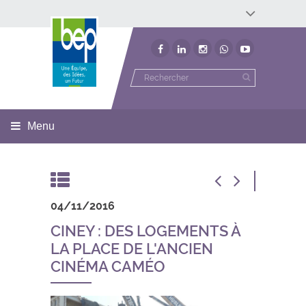
Développement économique
Développement territorial
Invest In Namur
Environnement
BEP
Menu
04/11/2016
CINEY : DES LOGEMENTS À
LA PLACE DE L'ANCIEN
CINÉMA CAMÉO