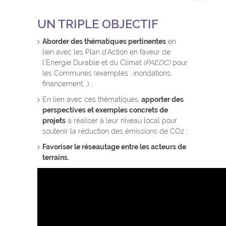
UN TRIPLE OBJECTIF
Aborder des thématiques pertinentes
en
lien avec les Plan d’Action en faveur de
l’Energie Durable et du Climat
(PAEDC)
pour
les Communes (exemples : inondations,
financement,…) ;
En lien avec ces thématiques,
apporter des
perspectives et exemples concrets de
projets
à réaliser à leur niveau local pour
soutenir la réduction des émissions de CO2 ;
Favoriser le réseautage entre les acteurs de
terrains.