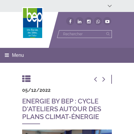
Développement économique
Développement territorial
Invest In Namur
Environnement
BEP
Menu
05/12/2022
ENERGIE BY BEP : CYCLE
D'ATELIERS AUTOUR DES
PLANS CLIMAT-ÉNERGIE