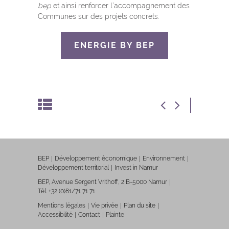
bep
et ainsi renforcer l’accompagnement des
Communes sur des projets concrets.
ENERGIE BY BEP
BEP
Développement économique
Environnement
Développement territorial
Invest in Namur
BEP, Avenue Sergent Vrithoff, 2 B-5000 Namur
Tél. +32 (0)81/71 71 71
Mentions légales
Vie privée
Plan du site
Accessibilité
Contact
Plainte