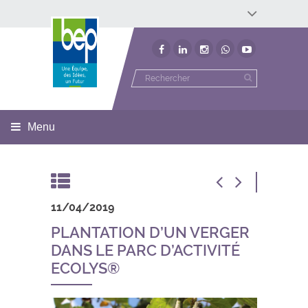
Développement économique
Développement territorial
Invest In Namur
Environnement
BEP
Menu
11/04/2019
PLANTATION D’UN VERGER
DANS LE PARC D’ACTIVITÉ
ECOLYS®