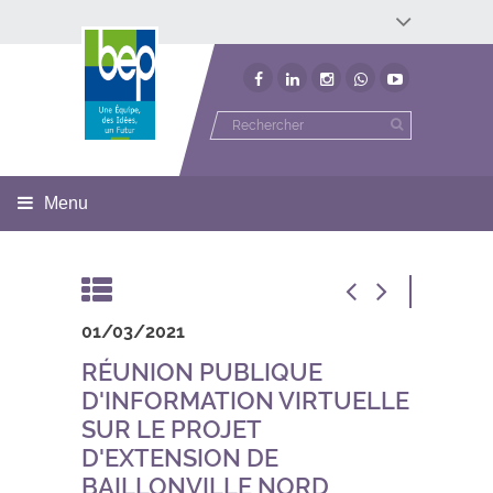
Développement économique
Développement territorial
Invest In Namur
Environnement
BEP
Menu
01/03/2021
RÉUNION PUBLIQUE
D'INFORMATION VIRTUELLE
SUR LE PROJET
D'EXTENSION DE
BAILLONVILLE NORD