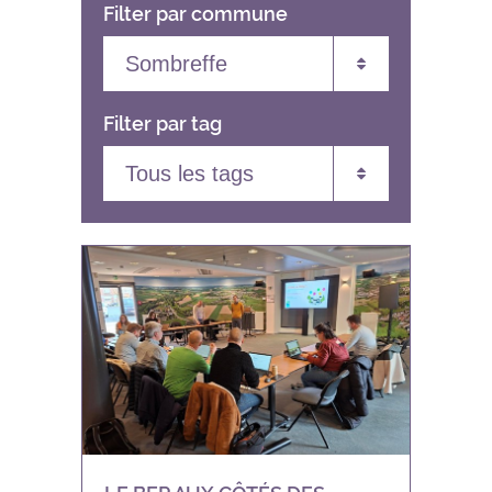
Filter par commune
Toutes les communes
Filter par tag
Andenne
Anhée
Tous les tags
Assesse
Agenda
Beauraing
Appels à projets
BEP
Assistance à maitrise d’ouvrage
Bièvre
Énergie