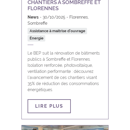
CHANTIERS À SOMBREFFE ET
Profondeville
FLORENNES
News
30/10/2025
Florennes,
Rochefort
Sombreffe
Assistance à maitrise d’ouvrage
Sambreville
Énergie
Sombreffe
Le BEP suit la rénovation de bâtiments
publics à Sombreffe et Florennes.
Somme-Leuze
Isolation renforcée, photovoltaïque,
ventilation performante : découvrez
Toutes les communes
l'avancement de ces chantiers visant
35% de réduction des consommations
énergétiques.
Viroinval
LIRE PLUS
Vresse-sur-Semois
Walcourt