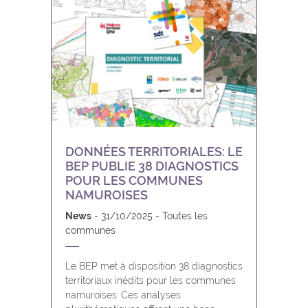
Fosses-la-Ville
Froidchapelle
Gedinne
Gembloux
Gerpinnes
DONNÉES TERRITORIALES: LE
BEP PUBLIE 38 DIAGNOSTICS
POUR LES COMMUNES
Gesves
NAMUROISES
Hamois
News
31/10/2025
Toutes les
communes
Hastière
Le BEP met à disposition 38 diagnostics
territoriaux inédits pour les communes
Havelange
namuroises. Ces analyses