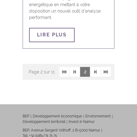
énergétique en mettant à votre
disposition un nouvel outil d'analyse
performant.
LIRE PLUS
Page
2
sur 11
2
BEP
Développement économique
Environnement
Développement territorial
Invest in Namur
BEP, Avenue Sergent Vrithoff, 2 B-5000 Namur
Tél. +32 (0)81/71 71 71