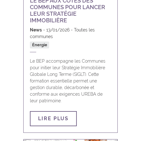
LE BEP AUX CÔTÉS DES
Cerfontaine
Infrastructures
COMMUNES POUR LANCER
LEUR STRATÉGIE
Ciney
NumeriC
IMMOBILIÈRE
News
13/01/2026
Toutes les
Couvin
Parcs d’activité économique
communes
Énergie
Dinant
Supracommunalité
Le BEP accompagne les Communes
Doische
Tourisme
pour initier leur Stratégie Immobilière
Globale Long Terme (SIGLT). Cette
formation essentielle permet une
Eghezée
gestion durable, décarbonée et
conforme aux exigences UREBA de
Fernelmont
leur patrimoine.
Floreffe
LIRE PLUS
Florennes