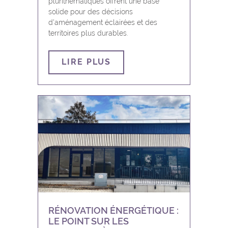
plurithématiques offrent une base
Houyet
solide pour des décisions
d'aménagement éclairées et des
Jemeppe-sur-Sambre
territoires plus durables.
La Bruyère
LIRE PLUS
Marche-en-Famenne
Mettet
Namur
Ohey
Onhaye
RÉNOVATION ÉNERGÉTIQUE :
Philippeville
LE POINT SUR LES