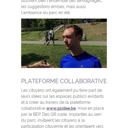
illustrent bien l’ensemble des témoignages,
les suggestions émises, mais aussi
l’ambiance du parc en été.
PLATEFORME COLLABORATIVE
Les citoyens ont également pu faire part de
leurs idées sur les espaces publics existants
et à créer au travers de la plateforme
collaborative
www.g1idee.be
, mise en place
par le BEP. Des QR code, implantés au sein
du parc, invitaient les citoyens à la
participation citoyenne et les orientaient vers