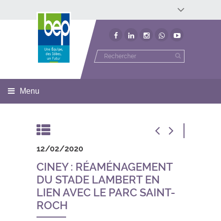
Développement économique
Développement territorial
Invest In Namur
Environnement
BEP
Menu
12/02/2020
CINEY : RÉAMÉNAGEMENT
DU STADE LAMBERT EN
LIEN AVEC LE PARC SAINT-
ROCH