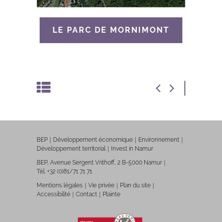
LE PARC DE MORNIMONT
BEP
Développement économique
Environnement
Développement territorial
Invest in Namur
BEP, Avenue Sergent Vrithoff, 2 B-5000 Namur
Tél. +32 (0)81/71 71 71
Mentions légales
Vie privée
Plan du site
Accessibilité
Contact
Plainte