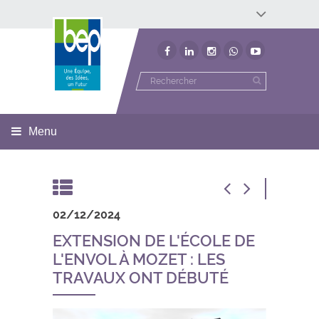
Développement économique
Développement territorial
Invest In Namur
Environnement
BEP
Menu
02/12/2024
EXTENSION DE L'ÉCOLE DE
L'ENVOL À MOZET : LES
TRAVAUX ONT DÉBUTÉ