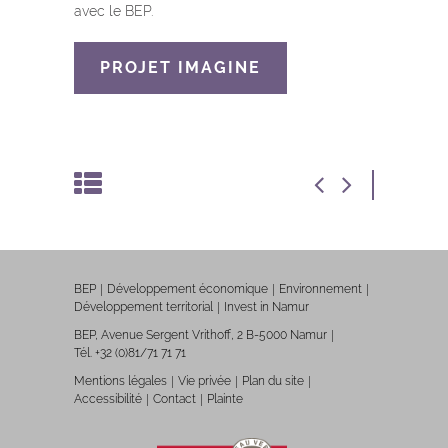
avec le BEP.
PROJET IMAGINE
BEP
Développement économique
Environnement
Développement territorial
Invest in Namur
BEP, Avenue Sergent Vrithoff, 2 B-5000 Namur
Tél. +32 (0)81/71 71 71
Mentions légales
Vie privée
Plan du site
Accessibilité
Contact
Plainte