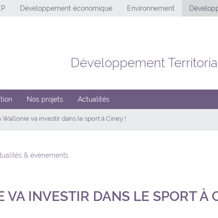
EP
Développement économique
Environnement
Développ
Développement Territoria
tion
Nos projets
Actualités
 Wallonie va investir dans le sport à Ciney !
ctualités & événements
 VA INVESTIR DANS LE SPORT À C