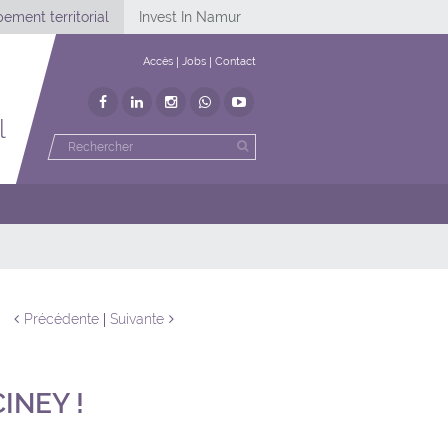
ement territorial
Invest In Namur
Accès
Jobs
Contact
l
Précédente
Suivante
INEY !