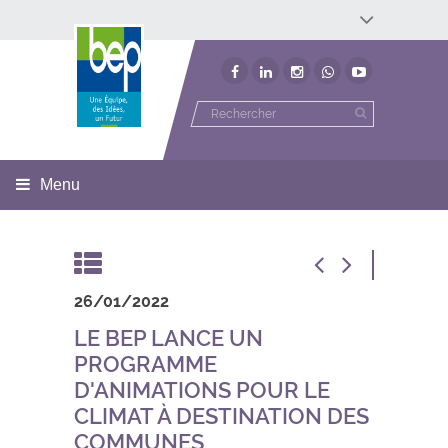
Développement économique
Développement territorial
Invest In Namur
Environnement
BEP
Menu
26/01/2022
LE BEP LANCE UN
PROGRAMME
D'ANIMATIONS POUR LE
CLIMAT À DESTINATION DES
COMMUNES