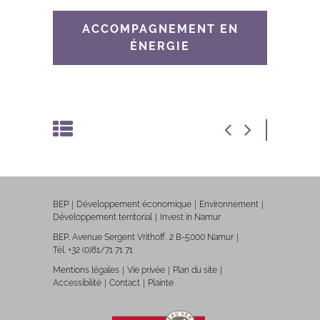
ACCOMPAGNEMENT EN
ÉNERGIE
BEP
Développement économique
Environnement
Développement territorial
Invest in Namur
BEP, Avenue Sergent Vrithoff, 2 B-5000 Namur
Tél. +32 (0)81/71 71 71
Mentions légales
Vie privée
Plan du site
Accessibilité
Contact
Plainte