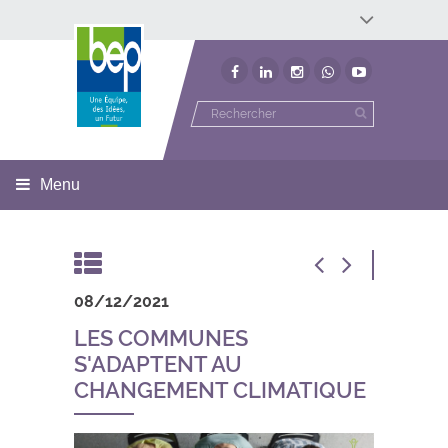
Développement économique
Développement territorial
Invest In Namur
Environnement
BEP
Menu
08/12/2021
LES COMMUNES
S'ADAPTENT AU
CHANGEMENT CLIMATIQUE