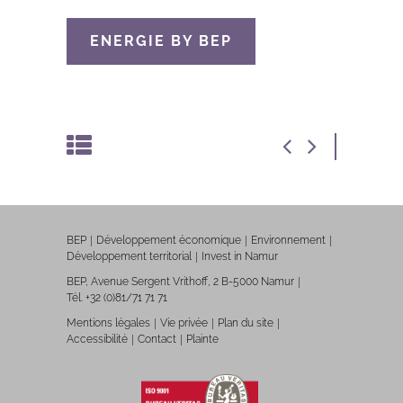
ENERGIE BY BEP
BEP
Développement économique
Environnement
Développement territorial
Invest in Namur
BEP, Avenue Sergent Vrithoff, 2 B-5000 Namur
Tél. +32 (0)81/71 71 71
Mentions légales
Vie privée
Plan du site
Accessibilité
Contact
Plainte