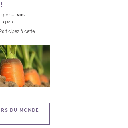
S!
roger sur
vos
du parc.
Participez à cette
URS DU MONDE