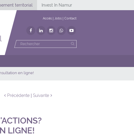
ement territorial
Invest In Namur
Accès
Jobs
Contact
l
nsultation en ligne!
Précédente
Suivante
'ACTIONS?
N LIGNE!