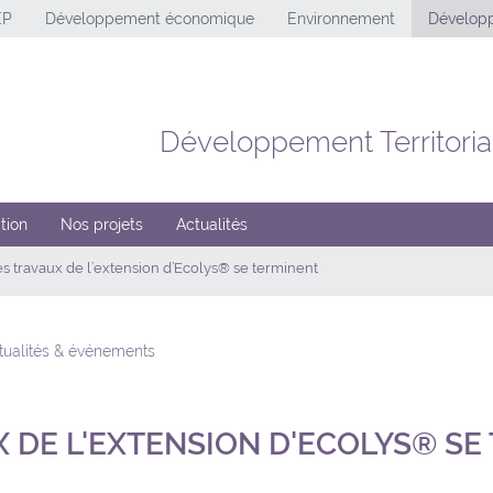
EP
Développement économique
Environnement
Développ
Développement Territoria
tion
Nos projets
Actualités
s travaux de l’extension d’Ecolys® se terminent
ctualités & événements
X DE L'EXTENSION D'ECOLYS® SE