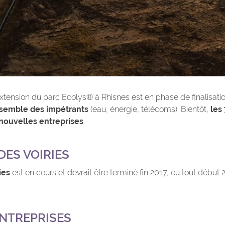
xtension du parc Ecolys® à Rhisnes est en phase de finalisatio
nsemble des impétrants
(eau, énergie, télécoms). Bientôt,
les
 nouvelles entreprises
.
DES VOIRIES
ies
est en cours et devrait être terminé fin 2017, ou tout début 
ENTREPRISES