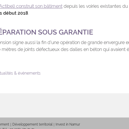
Actibel) construit son bâtiment
depuis les voiries existantes du
is début 2018
.
ÉPARATION SOUS GARANTIE
ension signe aussi la fin d’une opération de grande envergure 
 mètres de joints défectueux des dalles en béton qui avaient é
ctualités & événements
nement
Développement territorial
Invest in Namur