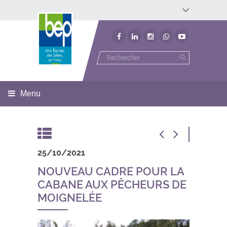
Développement économique
Développement territorial
Invest In Namur
Environnement
BEP
Menu
25/10/2021
NOUVEAU CADRE POUR LA
CABANE AUX PÊCHEURS DE
MOIGNELÉE