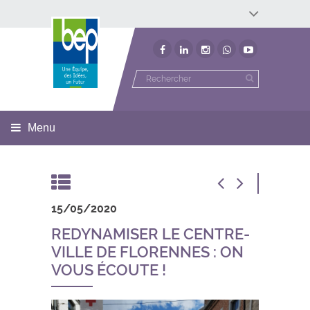
Développement économique
Développement territorial
Invest In Namur
Environnement
BEP
Menu
15/05/2020
REDYNAMISER LE CENTRE-
VILLE DE FLORENNES : ON
VOUS ÉCOUTE !