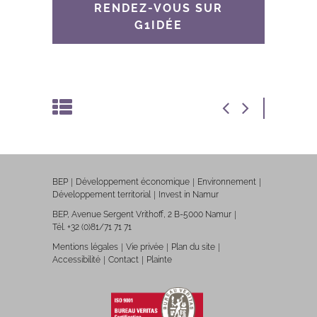
RENDEZ-VOUS SUR
G1IDÉE
BEP
Développement économique
Environnement
Développement territorial
Invest in Namur
BEP, Avenue Sergent Vrithoff, 2 B-5000 Namur
Tél. +32 (0)81/71 71 71
Mentions légales
Vie privée
Plan du site
Accessibilité
Contact
Plainte