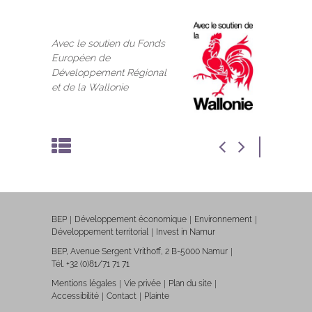
Avec le soutien du Fonds
Européen de
Développement Régional
et de la Wallonie
BEP
Développement économique
Environnement
Développement territorial
Invest in Namur
BEP, Avenue Sergent Vrithoff, 2 B-5000 Namur
Tél. +32 (0)81/71 71 71
Mentions légales
Vie privée
Plan du site
Accessibilité
Contact
Plainte