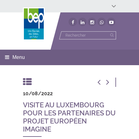
Développement économique
Développement territorial
Invest In Namur
Environnement
BEP
Menu
10/08/2022
VISITE AU LUXEMBOURG
POUR LES PARTENAIRES DU
PROJET EUROPÉEN
IMAGINE