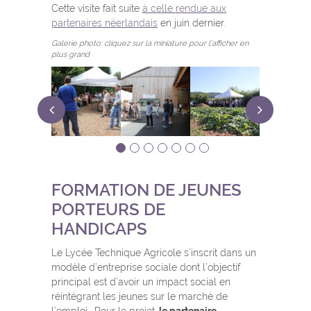
Cette visite fait suite
à celle rendue aux
partenaires néerlandais
en juin dernier.
Galerie photo: cliquez sur la miniature pour l’afficher en
plus grand
FORMATION DE JEUNES
PORTEURS DE
HANDICAPS
Le Lycée Technique Agricole s’inscrit dans un
modèle d’entreprise sociale dont l’objectif
principal est d’avoir un impact social en
réintégrant les jeunes sur le marché de
l’emploi. Pour le projet,
le partenaire