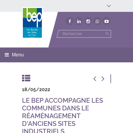
Développement économique
Développement territorial
Invest In Namur
Environnement
BEP
Menu
18/05/2022
LE BEP ACCOMPAGNE LES
COMMUNES DANS LE
RÉAMÉNAGEMENT
D'ANCIENS SITES
INDUSTRIELS